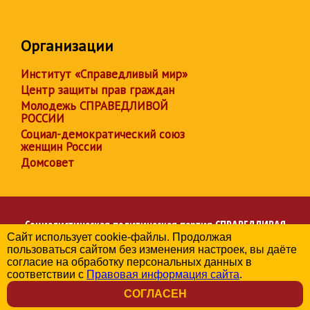
Организации
Институт «Справедливый мир»
Центр защиты прав граждан
Молодежь СПРАВЕДЛИВОЙ
РОССИИ
Социал-демократический союз
женщин России
Домсовет
Социалистическая политическая партия
СПРАВЕДЛИВАЯ
Сайт использует cookie-файлы. Продолжая
РОССИЯ
пользоваться сайтом без изменения настроек, вы даёте
Региональное отделение партии в Республике Ингушетия
согласие на обработку персональных данных в
© 2006-2026
соответствии с
Правовая информация сайта
.
Политика в отношении обработки персональных данных
СОГЛАСЕН