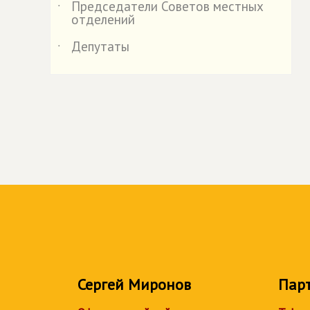
Председатели Советов местных
˙
отделений
Депутаты
˙
Сергей Миронов
Пар